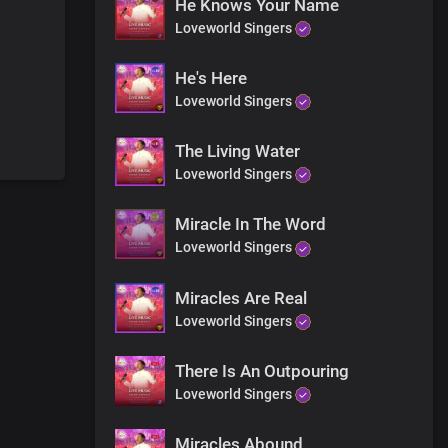
He Knows Your Name
Loveworld Singers
He's Here
Loveworld Singers
The Living Water
Loveworld Singers
Miracle In The Word
Loveworld Singers
Miracles Are Real
Loveworld Singers
There Is An Outpouring
Loveworld Singers
Miracles Abound