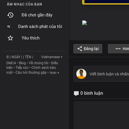
ÂM NHẠC CỦA BẠN
Đã chơi gần đây
Danh sách phát của tôi
Yêu thích
Đăng lại
Hơ
© | NGÀY | | TÊN |
Vietnamese
DMCA
•
Blog
•
Về chúng tôi
•
Điều
kiện
•
Tiếp xúc
•
Chính sách bảo
mật
•
Câu hỏi thường gặp
•
Hơn
0 bình luận