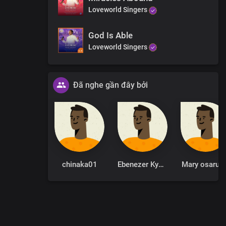
Loveworld Singers
God Is Able
Loveworld Singers
Đã nghe gần đây bởi
chinaka01
Ebenezer Kyere
Mary osarum