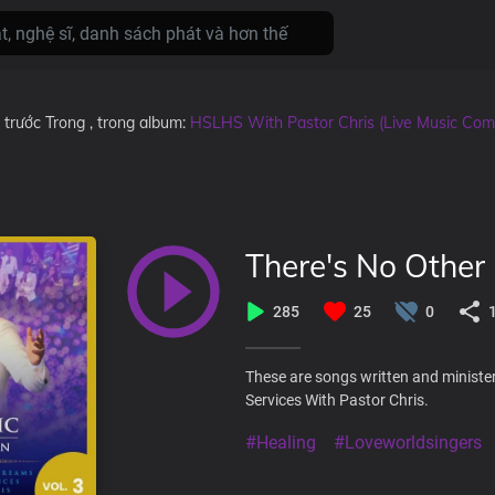
 trước
Trong
, trong album:
HSLHS With Pastor Chris (Live Music Comp
There's No Othe
285
25
0
These are songs written and ministe
Services With Pastor Chris.
#Healing
#Loveworldsingers