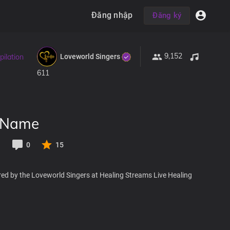
Đăng nhập
Đăng ký
9,152
Loveworld Singers
ilation
611
r Name
1
0
15
red by the Loveworld Singers at Healing Streams Live Healing