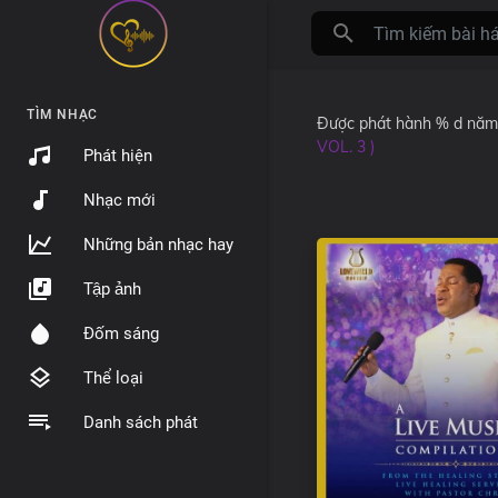
TÌM NHẠC
Được phát hành
% d năm
VOL. 3 )
Phát hiện
Nhạc mới
Những bản nhạc hay
Tập ảnh
Đốm sáng
Thể loại
Danh sách phát