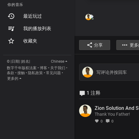
你的音乐
最近玩过
我的播放列表
收藏夹
分享
更多
© |日期| |姓名|
Chinese
数字千年版权法案
•
博客
•
关于我们
•
条款
•
接触
•
隐私政策
•
常见问题
•
更多的
1 注释
Zion Solution And S
Thank You Father!
0
0