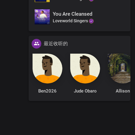
You Are Cleansed
Loveworld Singers
最近收听的
Ben2026
Jude Obaro
Allison