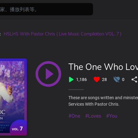
中：
HSLHS With Pastor Chris ( Live Music Compilation VOL. 7 )
The One Who Lov
1,186
28
0
These are songs written and ministe
Services With Pastor Chris.
#One
#Loves
#You