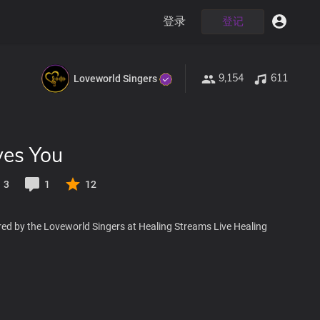
登录
登记
9,154
611
Loveworld Singers
es You
3
1
12
red by the Loveworld Singers at Healing Streams Live Healing