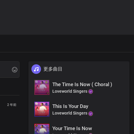
更多曲目
The Time Is Now ( Choral )
Loveworld Singers
2 年前
This Is Your Day
Loveworld Singers
Your Time Is Now