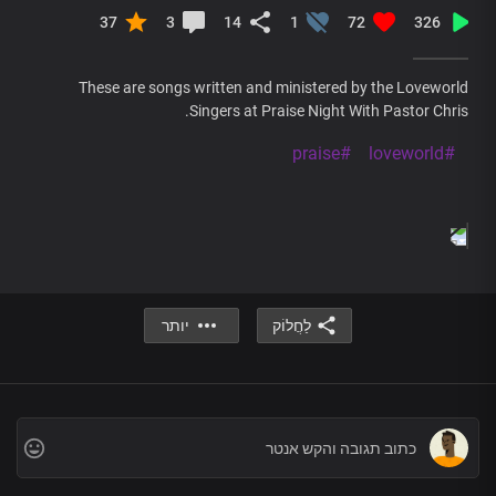
37
3
14
1
72
326
These are songs written and ministered by the Loveworld
Singers at Praise Night With Pastor Chris.
#praise
#loveworld
לַחֲלוֹק
יותר