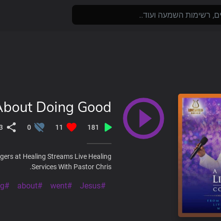
About Doing Good
3
0
11
181
gers at Healing Streams Live Healing
Services With Pastor Chris.
#doing
#about
#went
#Jesus