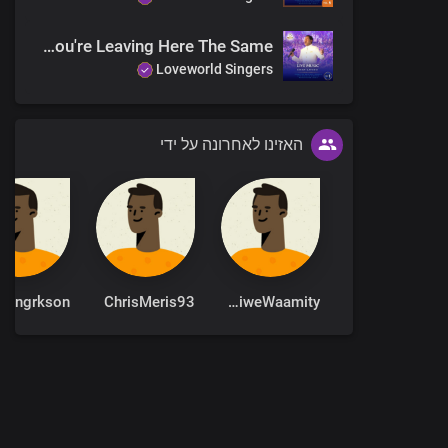
There's No Way You're Leaving Here The Same
Loveworld Singers
האזינו לאחרונה על ידי
engrkson
ChrisMeris93
ThandiweWaamity