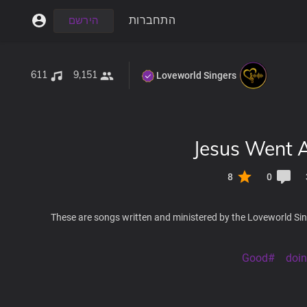
התחברות
הירשם
611
9,151
Loveworld Singers
Jesus Went 
8
0
These are songs written and ministered by the Loveworld Sin
#Good