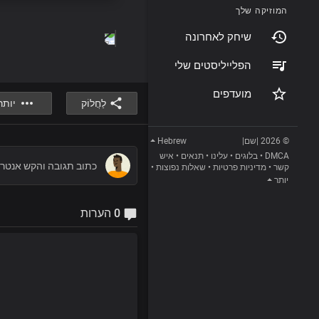
המוזיקה שלך
שיחק לאחרונה
הפלייליסטים שלי
מועדפים
לַחֲלוֹק
יותר
Hebrew
© 2026 |שם|
איש
•
תנאים
•
עלינו
•
בלוגים
•
DMCA
•
שאלות נפוצות
•
מדיניות פרטיות
•
קשר
יותר
0 הערות