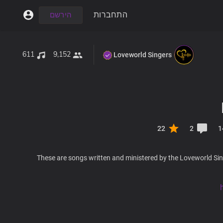
התחברות
הירשם
611
9,152
Loveworld Singers
22
2
1
These are songs written and ministered by the Loveworld Sin