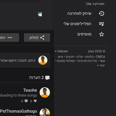
המוזיקה שלך
שיחק לאחרונה
הפלייליסטים שלי
מועדפים
לַחֲלוֹק
יותר
Hebrew
© 2026 |שם|
איש
•
תנאים
•
עלינו
•
בלוגים
•
DMCA
•
שאלות נפוצות
•
מדיניות פרטיות
•
קשר
יותר
2 הערות
Teache
nloading to these songs
0
0
PstThomasGathogo