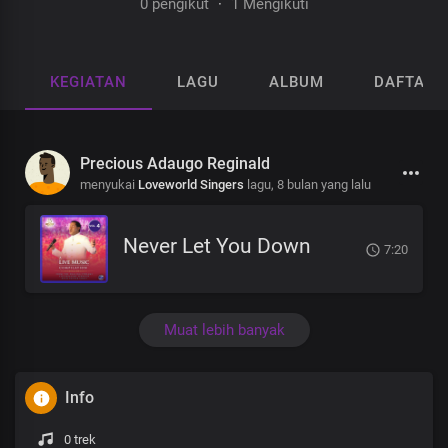
0 pengikut
·
1 Mengikuti
KEGIATAN
LAGU
ALBUM
DAFTAR 
Precious Adaugo Reginald
menyukai
Loveworld Singers
lagu,
8 bulan yang lalu
Never Let You Down
7:20
Muat lebih banyak
Info
0 trek