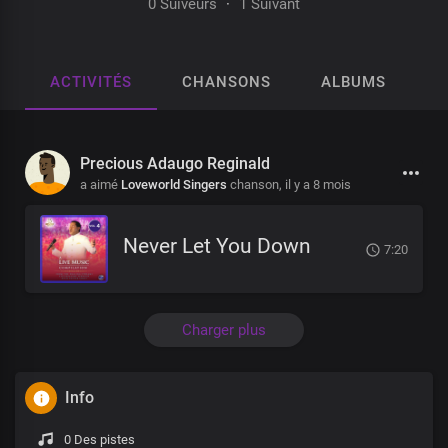
0 Suiveurs
·
1 Suivant
ACTIVITÉS
CHANSONS
ALBUMS
P
Precious Adaugo Reginald
a aimé
Loveworld Singers
chanson,
il y a 8 mois
Never Let You Down
7:20
Charger plus
Info
0 Des pistes