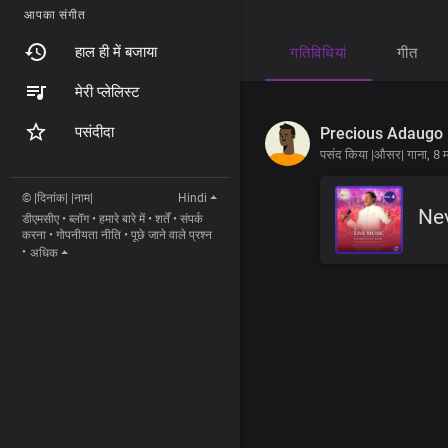
आपका संगीत
हाल ही में बजाया
गतिविधियां
गीत
मेरी प्लेलिस्ट
पसंदीदा
Precious Adaugo 
पसंद किया |औसर| गाना,
8 म
© |दिनांक| |नाम|
Hindi
Ne
डीएमसीए
•
ब्लॉग
•
हमारे बारे में
•
शर्तें
•
संपर्क
करना
•
गोपनीयता नीति
•
पूछे जाने वाले प्रश्न
•
अधिक