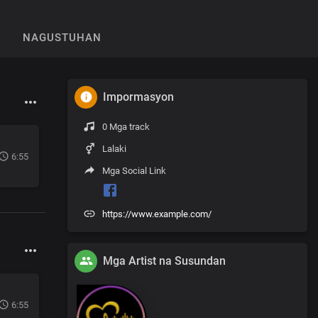
NAGUSTUHAN
Impormasyon
0 Mga track
Lalaki
6:55
Mga Social Link
https://www.example.com/
Mga Artist na Susundan
6:55