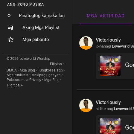
ANG IYONG MUSIKA
Pinatugtog kamakailan
MGA AKTIBIDAD
Aking Mga Playlist
Mga paborito
Victoriously
ibinahagi
Loveworld S
© 2026 Loveworld Worship
God
Filipino
DMCA
•
Mga Blog
•
Tungkol sa atin
•
Mga tuntunin
•
Makipag-ugnayan
•
Patakaran sa Privacy
•
Mga Faq
•
Higit pa
Victoriously
ni-like ang
Loveworld 
God