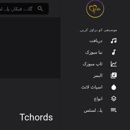
موسیقی کو براؤز کریں۔
دریافت
نیا میوزک
ٹاپ میوزک
البمز
اسپاٹ لائٹ
انواع
پلے لسٹس
Tchords