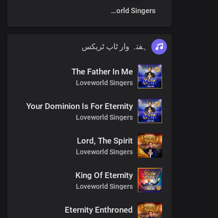
Loveworld Singers
ہفتہ وار ٹاپ ٹریکس
The Father In Me
Loveworld Singers
Your Dominion Is For Eternity
Loveworld Singers
Lord, The Spirit
Loveworld Singers
King Of Eternity
Loveworld Singers
Eternity Enthroned