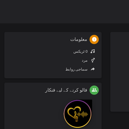
معلومات
0 ٹریکس
مرد
سماجی روابط
فالو کرنے کے لیے فنکار