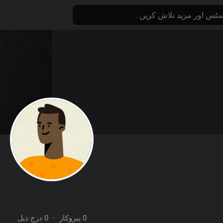
0 درج ذیل
·
0 پیروکار