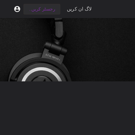
لاگ ان کریں
رجسٹر کریں۔