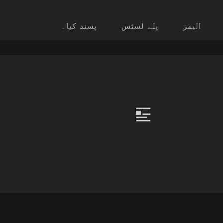
البمز
پلے لسٹس
پسند کیا۔