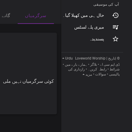
آپ کی موسیقی
حال ہی میں کھیلا گیا۔
سرگرمیاں
گانے
میری پلے لسٹس
پسندیدہ
Urdu
© |تاریخ | Loveworld Worship
•
ہمارے بارے میں
•
بلاگز
•
ڈی ایم سی اے
رازداری کی
•
رابطہ کریں۔
•
شرائط
•
سوالات
•
پالیسی
مزید
کوئی سرگرمیاں نہیں ملی