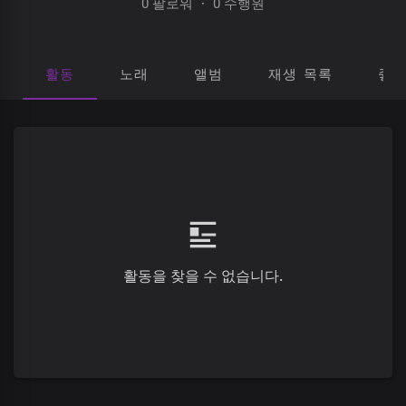
0 팔로워
·
0 수행원
활동
노래
앨범
재생 목록
좋
활동을 찾을 수 없습니다.