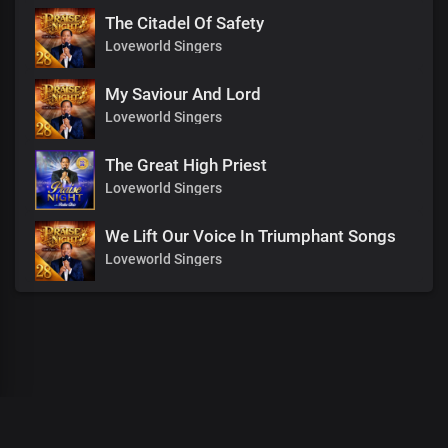
The Citadel Of Safety
Loveworld Singers
My Saviour And Lord
Loveworld Singers
The Great High Priest
Loveworld Singers
We Lift Our Voice In Triumphant Songs
Loveworld Singers
00
:
00
:
00
/
0
:
00
:
00