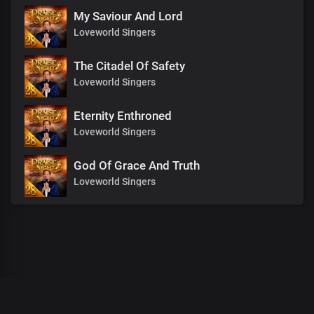
My Saviour And Lord
Loveworld Singers
The Citadel Of Safety
Loveworld Singers
Eternity Enthroned
Loveworld Singers
God Of Grace And Truth
Loveworld Singers
00
:
00
:
00
/
0
:
00
:
00