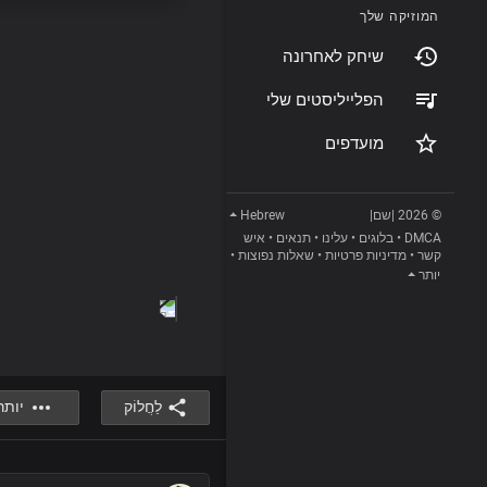
המוזיקה שלך
שיחק לאחרונה
הפלייליסטים שלי
מועדפים
Hebrew
© 2026 |שם|
איש
•
תנאים
•
עלינו
•
בלוגים
•
DMCA
•
שאלות נפוצות
•
מדיניות פרטיות
•
קשר
יותר
לַחֲלוֹק
יותר