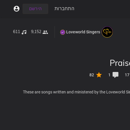
התחברות
הירשם
611
9,152
Loveworld Singers
Prai
82
1
17
These are songs written and ministered by the Loveworld Si