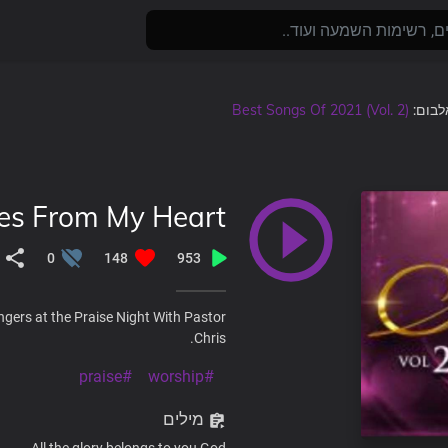
Best Songs Of 2021 (Vol. 2)
, בום
ses From My Heart
0
148
953
ngers at the Praise Night With Pastor
Chris.
#praise
#worship
מילים
All the glory belongs to you God