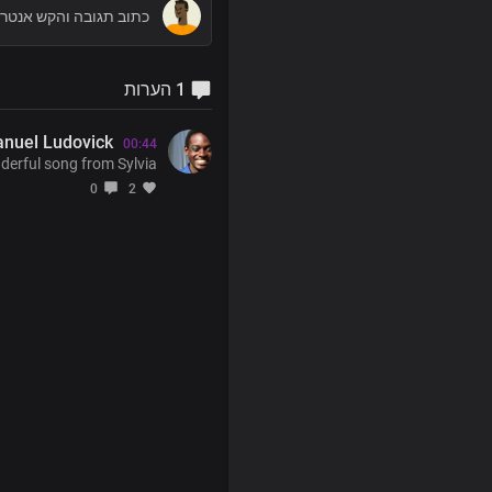
1 הערות
nuel Ludovick
00:44
erful song from Sylvia!
0
2