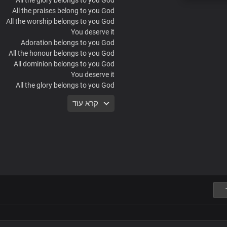
All the praises belong to you God
All the worship belongs to you God
You deserve it
Adoration belongs to you God
All the honour belongs to you God
All dominion belongs to you God
You deserve it
All the glory belongs to you God
All the praises belong to you God
קרא עוד
All the worship belongs to you God
You deserve it
Adoration belongs to you God
All the honour belongs to you God
All dominion belongs to you God
You deserve it
We bless the Name of the Lord
King of glory, God of grace
Loving father, faithful one
You alone deserve the praise
We bless the Name of the Lord
King of glory, God of grace