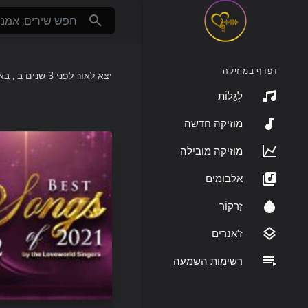
דפדף במוזיקה
יצא לאור
לפני 3 שנים
ב
באל:
לְגַלוֹת
מוזיקה חדשה
מוזיקה מובילה
אלבומים
זַרקוֹר
ז'אנרים
רשימות השמעה