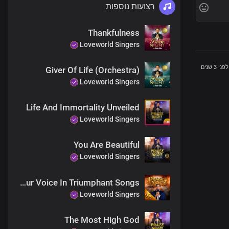
רצועות נוספות
Thankfulness
Loveworld Singers
לפני 3 שנים
Giver Of Life (Orchestra)
Loveworld Singers
Life And Immortality Unveiled
Loveworld Singers
You Are Beautiful
Loveworld Singers
We Lift Our Voice In Triumphant Songs
Loveworld Singers
The Most High God