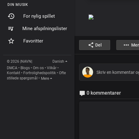
DIN MUSIK
For nylig spillet
Mine afspilningslister
Favoritter
Del
Mer
© 2026 |NAVN|
Danish
DMCA
•
Blogs
•
Om os
•
Vilkår
•
Kontakt
•
Fortrolighedspolitik
•
Ofte
stillede spørgsmål
•
Mere
0 kommentarer