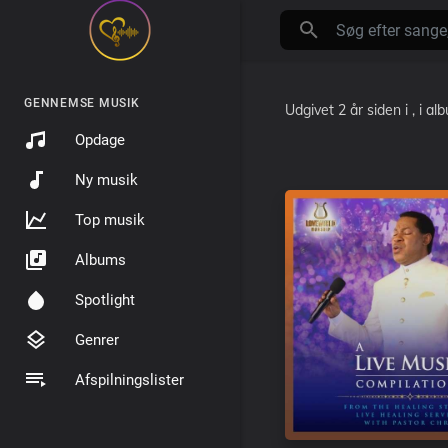
GENNEMSE MUSIK
Udgivet
2 år siden
i
, i a
Opdage
Ny musik
Top musik
Albums
Spotlight
Genrer
Afspilningslister