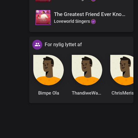
The Greatest Friend Ever Known
Loveworld Singers
For nylig lyttet af
Bimpe Ola
ThandiweWaamity
ChrisMeris9