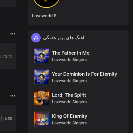
Loveworld Singers
آهنگ های برتر هفتگی
The Father In Me
10:12
Loveworld Singers
Your Dominion Is For Eternity
Loveworld Singers
Lord, The Spirit
Loveworld Singers
King Of Eternity
6:55
Loveworld Singers