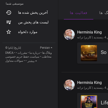
موسیقی شما
آخرین پخش شده ها
گ ها
فعالیت ها
لیست های پخش من
موارد دلخواه
Herminia King
پسندید | کاربر| ترانه،
© |تاریخ| |نام|
Persian
So 
DMCA
•
•
مقررات
•
درباره ما
•
وبلاگ ها
سیاست حفظ حریم خصوصی
•
مخاطب
سوالات متداول
•
•
بیشتر
Herminia King
پسندید | کاربر| ترانه،
Lif