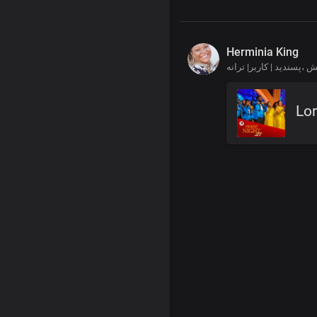
Herminia King
یش
پسندید | کاربر| ترانه،
Lo