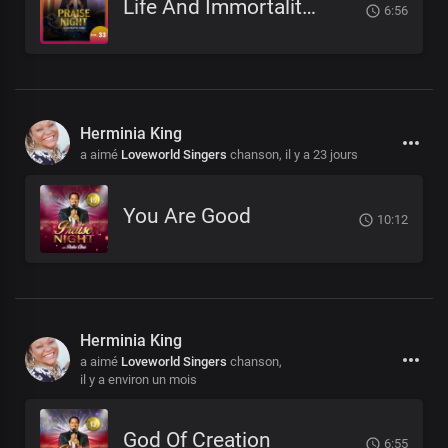
Life And Immortality Unveiled
6:56
Herminia King
a aimé
Loveworld Singers
chanson,
il y a 23 jours
You Are Good
10:12
Herminia King
a aimé
Loveworld Singers
chanson,
il y a environ un mois
God Of Creation
6:55