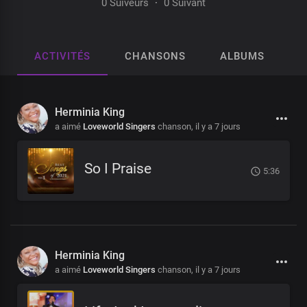
0 Suiveurs
·
0 Suivant
ACTIVITÉS
CHANSONS
ALBUMS
P
Herminia King
a aimé
Loveworld Singers
chanson,
il y a 7 jours
So I Praise
5:36
Herminia King
a aimé
Loveworld Singers
chanson,
il y a 7 jours