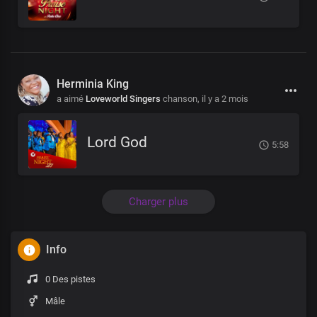
Herminia King
a aimé
Loveworld Singers
chanson,
il y a 2 mois
Lord God
5:58
Charger plus
Info
0 Des pistes
Mâle