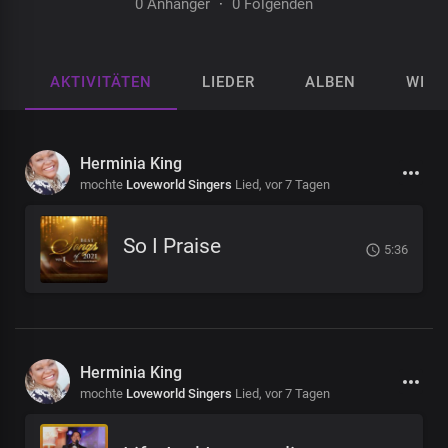
0 Anhänger
·
0 Folgenden
AKTIVITÄTEN
LIEDER
ALBEN
WIED
Herminia King
mochte
Loveworld Singers
Lied,
vor 7 Tagen
So I Praise
5:36
Herminia King
mochte
Loveworld Singers
Lied,
vor 7 Tagen