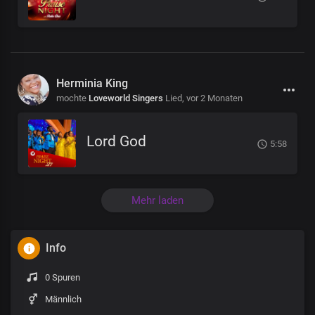
Herminia King
mochte
Loveworld Singers
Lied,
vor 2 Monaten
Lord God
5:58
Mehr laden
Info
0 Spuren
Männlich