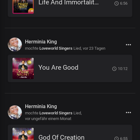
Life And Immortality Unveiled
6:56
Herminia King
mochte
Loveworld Singers
Lied,
vor 23 Tagen
You Are Good
10:12
Herminia King
mochte
Loveworld Singers
Lied,
vor ungefähr einem Monat
God Of Creation
6:55