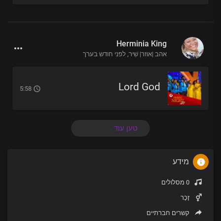
Herminia King
אהב |אוזר| שִׁיר,
לפני חודש בערך
Lord God
5:58
טען עוד
מידע
0 מסלולים
זָכָר
קשרים חברתיים