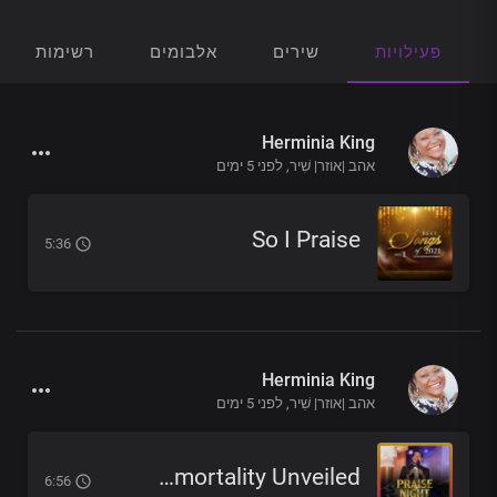
פעילויות
שירים
אלבומים
רשימות הש
Herminia King
אהב |אוזר| שִׁיר,
לפני 5 ימים
So I Praise
5:36
Herminia King
אהב |אוזר| שִׁיר,
לפני 5 ימים
Life And Immortality Unveiled
6:56