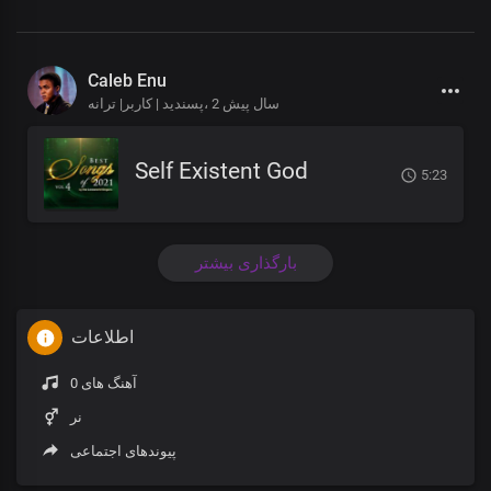
Caleb Enu
2 سال پیش
پسندید | کاربر| ترانه،
Self Existent God
5:23
بارگذاری بیشتر
اطلاعات
0 آهنگ های
نر
پیوندهای اجتماعی