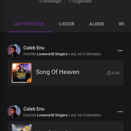
0 Anhänger
·
1 Folgenden
AKTIVITÄTEN
LIEDER
ALBEN
WIED
Caleb Enu
mochte
Loveworld Singers
Lied,
vor 3 Monaten
Song Of Heaven
6:34
Caleb Enu
mochte
Loveworld Singers
Lied,
vor 4 Monaten