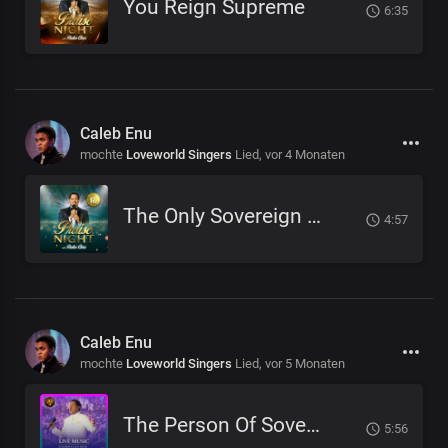
You Reign Supreme
6:35
Caleb Enu
mochte
Loveworld Singers
Lied,
vor 4 Monaten
The Only Sovereign God
4:57
Caleb Enu
mochte
Loveworld Singers
Lied,
vor 5 Monaten
The Person Of Sovereign Majesty
5:56