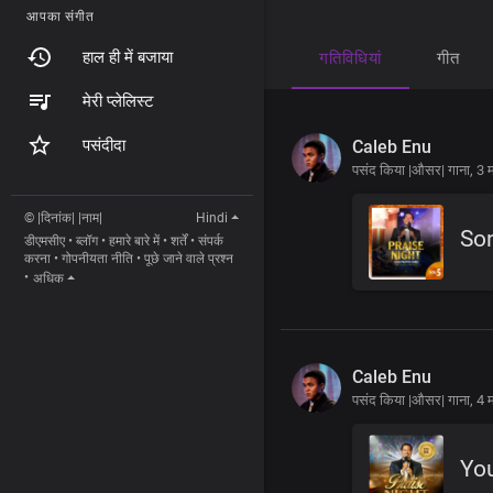
आपका संगीत
हाल ही में बजाया
गतिविधियां
गीत
मेरी प्लेलिस्ट
पसंदीदा
Caleb Enu
पसंद किया |औसर| गाना,
3 म
© |दिनांक| |नाम|
Hindi
So
डीएमसीए
•
ब्लॉग
•
हमारे बारे में
•
शर्तें
•
संपर्क
करना
•
गोपनीयता नीति
•
पूछे जाने वाले प्रश्न
•
अधिक
Caleb Enu
पसंद किया |औसर| गाना,
4 म
Yo