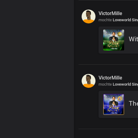
VictorMille
mochte
Loveworld Sin
Wit
VictorMille
mochte
Loveworld Sin
The