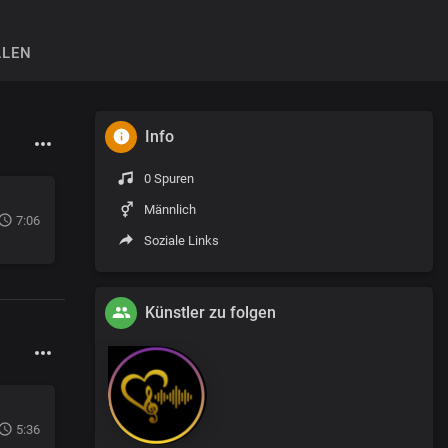
LLEN
Info
0 Spuren
Männlich
7:06
Soziale Links
Künstler zu folgen
5:36