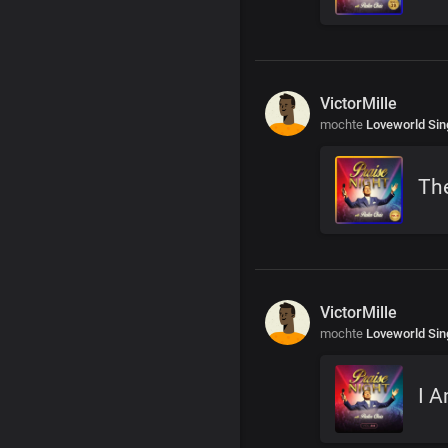
VictorMille
mochte
Loveworld Sin
The
VictorMille
mochte
Loveworld Sin
I 