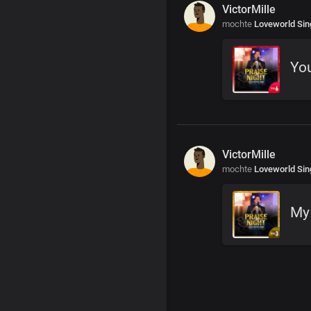
VictorMille
mochte
Loveworld Sin
Yo
VictorMille
mochte
Loveworld Sin
My