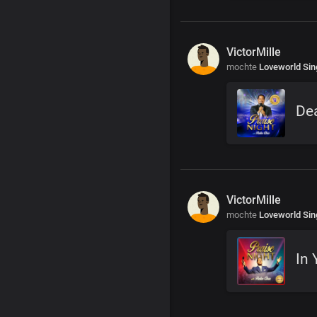
VictorMille
mochte
Loveworld Sin
De
VictorMille
mochte
Loveworld Sin
In 