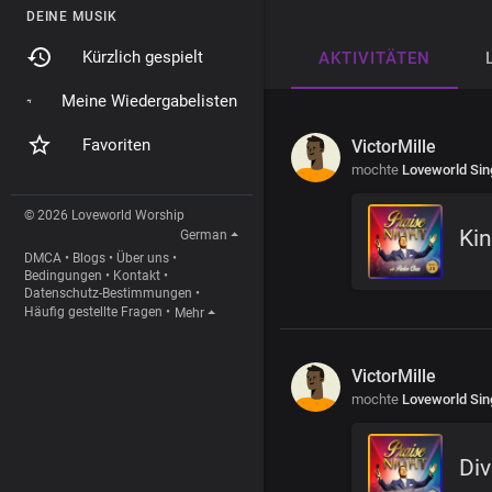
DEINE MUSIK
Kürzlich gespielt
AKTIVITÄTEN
Meine Wiedergabelisten
Favoriten
VictorMille
mochte
Loveworld Sin
© 2026 Loveworld Worship
Kin
German
DMCA
•
Blogs
•
Über uns
•
Bedingungen
•
Kontakt
•
Datenschutz-Bestimmungen
•
Häufig gestellte Fragen
•
Mehr
VictorMille
mochte
Loveworld Sin
Div