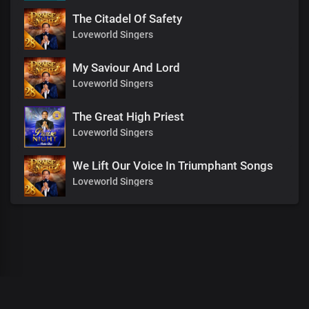
The Citadel Of Safety
Loveworld Singers
My Saviour And Lord
Loveworld Singers
The Great High Priest
Loveworld Singers
We Lift Our Voice In Triumphant Songs
Loveworld Singers
00
:
00
:
00
/
0
:
00
:
00