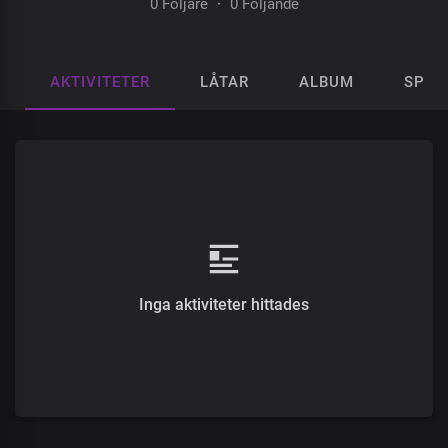
0 Följare
·
0 Följande
AKTIVITETER
LÅTAR
ALBUM
SPEL
Inga aktiviteter hittades