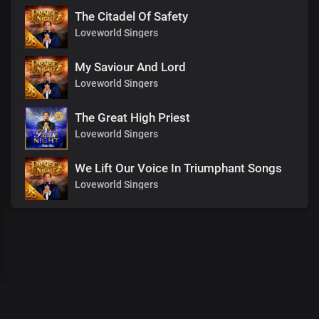
The Citadel Of Safety
Loveworld Singers
My Saviour And Lord
Loveworld Singers
The Great High Priest
Loveworld Singers
We Lift Our Voice In Triumphant Songs
Loveworld Singers
00
:
00
:
00
/
0
:
00
:
00