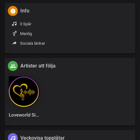
Info
0 Spår
Manlig
Sociala länkar
Artister att följa
Loveworld Singers
Veckovisa topplåtar