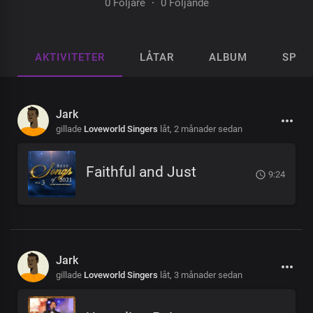
0 Följare
·
0 Följande
AKTIVITETER
LÅTAR
ALBUM
SPEL
Jark
gillade
Loveworld Singers
låt,
2 månader sedan
Faithful and Just
9:24
Jark
gillade
Loveworld Singers
låt,
3 månader sedan