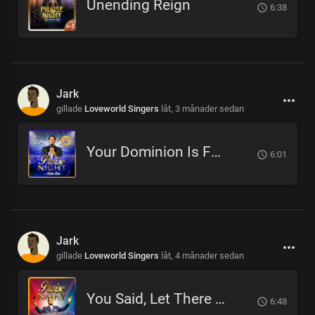
Unending Reign
6:38
Jark
gillade
Loveworld Singers
låt,
3 månader sedan
Your Dominion Is For Eternity
6:01
Jark
gillade
Loveworld Singers
låt,
4 månader sedan
You Said, Let There Be
6:48