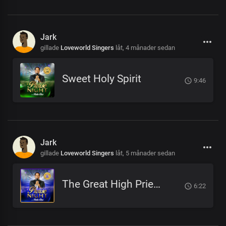
Jark
gillade
Loveworld Singers
låt,
4 månader sedan
Sweet Holy Spirit
9:46
Jark
gillade
Loveworld Singers
låt,
5 månader sedan
The Great High Priest
6:22