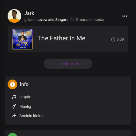
Jark
gillade
Loveworld Singers
låt,
5 månader sedan
The Father In Me
6:09
Ladda mer
Info
0 Spår
Manlig
Sociala länkar