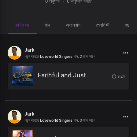
0 অনুসারী
·
0 অনুসরণ করছে
কার্যক্রম
গান
অ্যালবাম
প্লেলিস্ট
পছন্দ হ
Jark
পছন্দ করেছে
Loveworld Singers
গান,
2 মাস আগে
Faithful and Just
9:24
Jark
পছন্দ করেছে
Loveworld Singers
গান,
3 মাস আগে