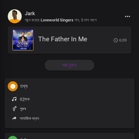
Jark
পছন্দ করেছে
Loveworld Singers
গান,
5 মাস আগে
The Father In Me
6:09
আর ঢুকাও
তথ্য
0 ট্র্যাক
পুরুষ
সামাজিক বন্ধন