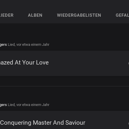
LIEDER
ALBEN
WIEDERGABELISTEN
GEFA
gers
Lied,
vor etwa einem Jahr
azed At Your Love
gers
Lied,
vor etwa einem Jahr
-Conquering Master And Saviour