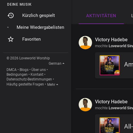
DEINE MUSIK
Kürzlich gespielt
AKTIVITÄTEN
Meine Wiedergabelisten
Favoriten
Victory Hadebe
mochte
Loveworld Sin
© 2026 Loveworld Worship
Am
German
DMCA
•
Blogs
•
Über uns
•
Bedingungen
•
Kontakt
•
Datenschutz-Bestimmungen
•
Häufig gestellte Fragen
•
Mehr
Victory Hadebe
mochte
Loveworld Sin
All