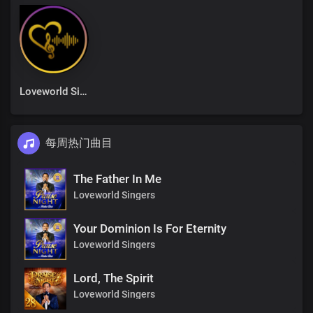
Loveworld Singers
每周热门曲目
The Father In Me
Loveworld Singers
Your Dominion Is For Eternity
Loveworld Singers
Lord, The Spirit
Loveworld Singers