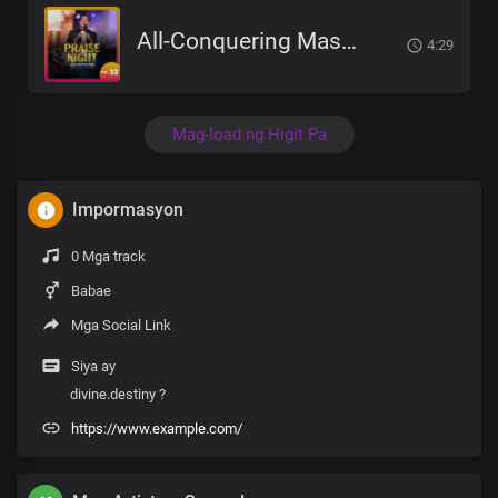
All-Conquering Master And Saviour
4:29
Mag-load ng Higit Pa
Impormasyon
0 Mga track
Babae
Mga Social Link
Siya ay
divine.destiny ?
https://www.example.com/