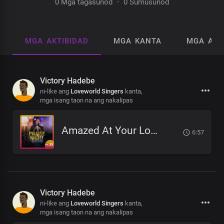
0 Mga tagasunod
·
0 Sumusunod
MGA AKTIBIDAD
MGA KANTA
MGA AL
Victory Hadebe
ni-like ang
Loveworld Singers
kanta,
mga isang taon na ang nakalipas
Amazed At Your Love
6:57
Victory Hadebe
ni-like ang
Loveworld Singers
kanta,
mga isang taon na ang nakalipas