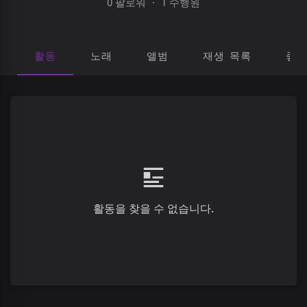
0 팔로워
·
1 수행원
활동
노래
앨범
재생 목록
좋
활동을 찾을 수 없습니다.