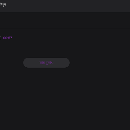
Your throne is for everlasting
Verse 2
You are our wisdom, Lord
k
00:57
Our strength and shield
That's who you are
You rule the nations, mighty King
In all the earth
আর ঢুকাও
There's none like you
You're the everlasting God
The Lord of host
That's who you are
The Lord who satisfies
Lord God almighty
There's none like you
Chorus