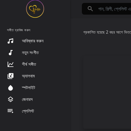
সঙ্গীত ব্রাউজ করুন
প্রকাশিত হয়েছে
2 বছর আগে
ভিত
আবিষ্কার করুন
নতুন সংগীত
শীর্ষ সঙ্গীত
অ্যালবাম
স্পটলাইট
জেনারস
প্লেলিস্ট