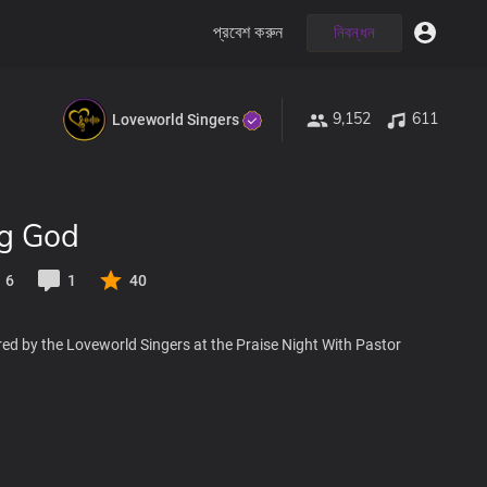
প্রবেশ করুন
নিবন্ধন
9,152
611
Loveworld Singers
ng God
6
1
40
ed by the Loveworld Singers at the Praise Night With Pastor