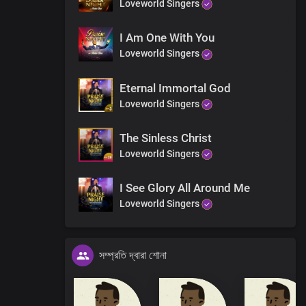
Loveworld Singers
e
and earth
I Am One With You
Loveworld Singers
Eternal Immortal God
Loveworld Singers
The Sinless Christ
Loveworld Singers
I See Glory All Around Me
Loveworld Singers
e
সম্প্রতি দ্বারা শোনা
and earth