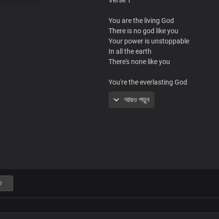
You are the living God
There is no god like you
Your power is unstoppable
In all the earth
There's none like you
You're the everlasting God
The Lord of host
আরও পড়ুন
That's who you are
The Lord who satisfies
Lord God, almighty
There's none like you
Chorus
ও
We give you glory, honour, and prais
Your name is the biggest in heaven 
With hearts of joy
We sing, hallelujah