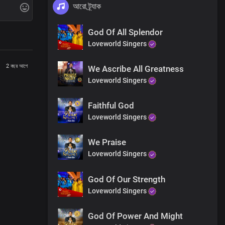
আরো ট্র্যাক
God Of All Splendor
Loveworld Singers
2 বছর আগে
We Ascribe All Greatness
Loveworld Singers
Faithful God
Loveworld Singers
We Praise
Loveworld Singers
God Of Our Strength
Loveworld Singers
God Of Power And Might