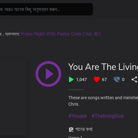
রে
, অ্যালবামে:
Praise Night With Pastor Chris ( Vol. 30 )
You Are The Livi
1,047
67
0
These are songs written and minister
Chris.
#Youare
#ThelivingGod
গানের কথা
Verse 1