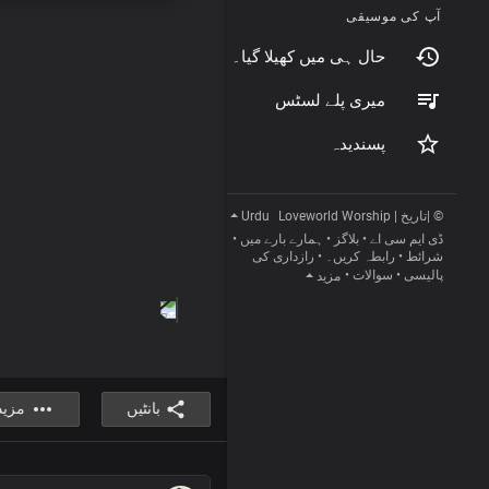
آپ کی موسیقی
حال ہی میں کھیلا گیا۔
میری پلے لسٹس
پسندیدہ
Urdu
© |تاریخ | Loveworld Worship
•
ہمارے بارے میں
•
بلاگز
•
ڈی ایم سی اے
رازداری کی
•
رابطہ کریں۔
•
شرائط
•
سوالات
•
پالیسی
مزید
بانٹیں
مزید