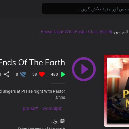
Praise Night With Pastor Chris. (Vol. 6)
, البم میں
Ends Of The Earth
1
0
58
480
d Singers at Praise Night With Pastor
Chris.
#praise
#worship
بول
From the ends of the earth