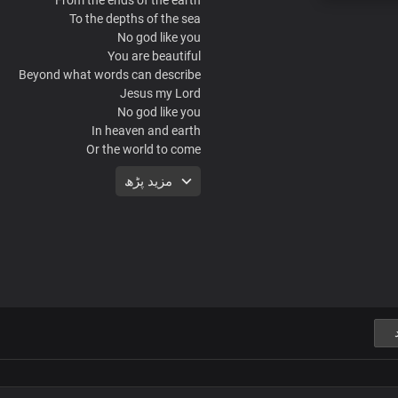
To the depths of the sea
No god like you
You are beautiful
Beyond what words can describe
Jesus my Lord
No god like you
In heaven and earth
Or the world to come
All of creation bows
مزید پڑھ
In awe of you
The Prince of peace
And Lord of lords