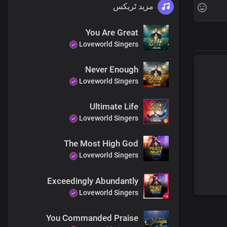
مزید ٹریکس
You Are Great
Loveworld Singers
Never Enough
Loveworld Singers
Ultimate Life
Loveworld Singers
The Most High God
Loveworld Singers
Exceedingly Abundantly
Loveworld Singers
You Commanded Praise