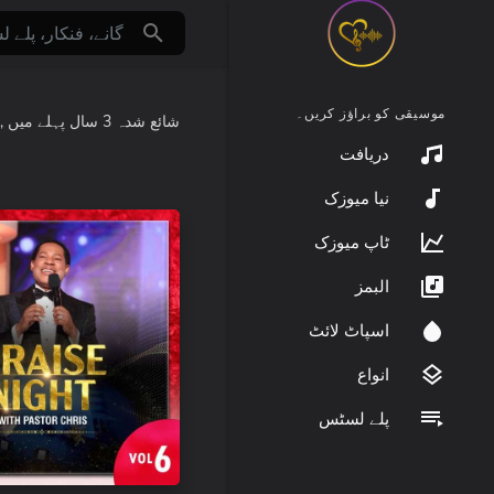
موسیقی کو براؤز کریں۔
شائع شدہ
3 سال پہلے
میں
:
دریافت
نیا میوزک
ٹاپ میوزک
البمز
اسپاٹ لائٹ
انواع
پلے لسٹس