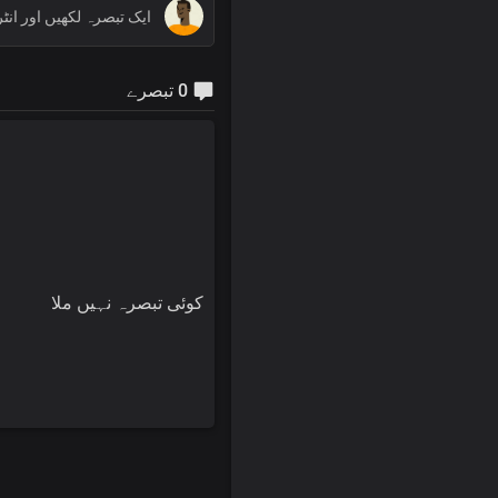
0 تبصرے
کوئی تبصرہ نہیں ملا