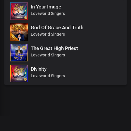
In Your Image
Loveworld Singers
God Of Grace And Truth
Loveworld Singers
The Great High Priest
Loveworld Singers
Divinity
Loveworld Singers
00
:
00
:
00
/
0
:
00
:
00