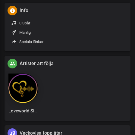
Info
0 Spår
Manlig
Sociala länkar
Artister att följa
Loveworld Singers
Veckovisa topplåtar