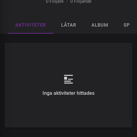
0 Följare
·
0 Följande
AKTIVITETER
LÅTAR
ALBUM
SPEL
Inga aktiviteter hittades