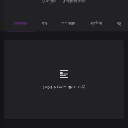
0 অনুসারী
·
0 অনুসরণ করছে
কার্যক্রম
গান
অ্যালবাম
প্লেলিস্ট
পছন্দ হ
কোনো কার্যকলাপ পাওয়া যায়নি