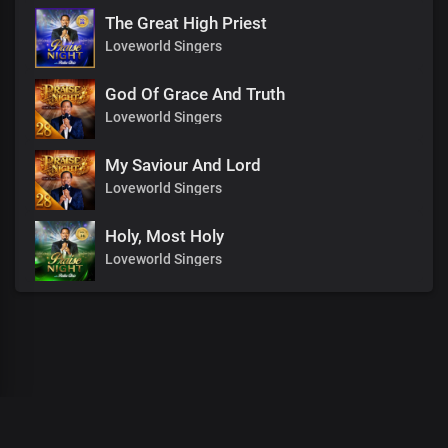
The Great High Priest
Loveworld Singers
God Of Grace And Truth
Loveworld Singers
My Saviour And Lord
Loveworld Singers
Holy, Most Holy
Loveworld Singers
00
:
00
:
00
/
0
:
00
:
00