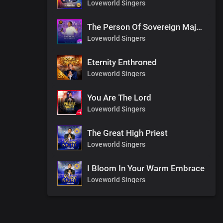
Loveworld Singers
The Person Of Sovereign Majesty
Loveworld Singers
Eternity Enthroned
Loveworld Singers
You Are The Lord
Loveworld Singers
The Great High Priest
Loveworld Singers
I Bloom In Your Warm Embrace
Loveworld Singers