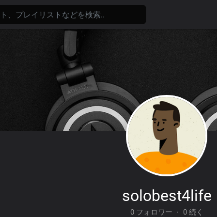
solobest4life
0 フォロワー
·
0 続く