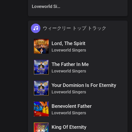
Loveworld Singers
ウィークリー トップ トラック
Lord, The Spirit
Loveworld Singers
The Father In Me
Loveworld Singers
Your Dominion Is For Eternity
Loveworld Singers
Benevolent Father
Loveworld Singers
King Of Eternity