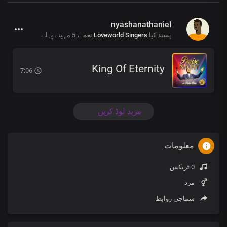
nyashanathaniel
5 مہینے پہلے
نغمہ،
Loveworld Singers
پسند کیا
King Of Eternity
7:06
مزید لوڈ کریں
معلومات
0 ٹریکس
مرد
سماجی روابط