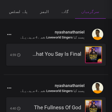
سرگرمیاں
گانے
البمز
پلے لسٹس
nyashanathaniel
4 مہینے پہلے
نغمہ،
Loveworld Singers
پسند کیا
What You Say Is Final
4:59
nyashanathaniel
4 مہینے پہلے
نغمہ،
Loveworld Singers
پسند کیا
The Fullness Of God
4:40