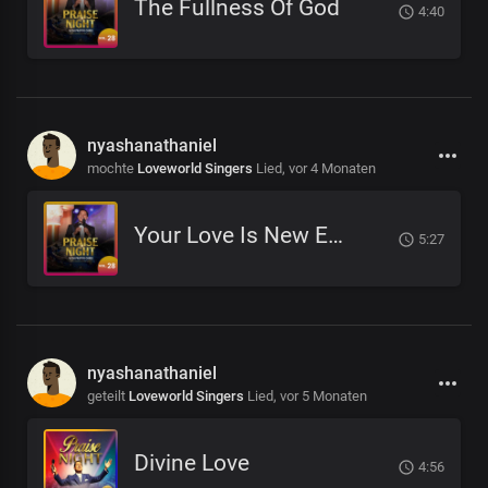
The Fullness Of God
4:40
nyashanathaniel
mochte
Loveworld Singers
Lied,
vor 4 Monaten
Your Love Is New Every Morning
5:27
nyashanathaniel
geteilt
Loveworld Singers
Lied,
vor 5 Monaten
Divine Love
4:56