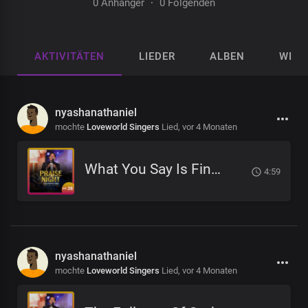
0 Anhänger
·
0 Folgenden
AKTIVITÄTEN
LIEDER
ALBEN
WIED
nyashanathaniel
mochte
Loveworld Singers
Lied,
vor 4 Monaten
What You Say Is Final
4:59
nyashanathaniel
mochte
Loveworld Singers
Lied,
vor 4 Monaten