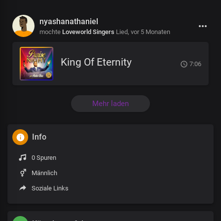
nyashanathaniel
mochte
Loveworld Singers
Lied,
vor 5 Monaten
King Of Eternity
7:06
Mehr laden
Info
0 Spuren
Männlich
Soziale Links