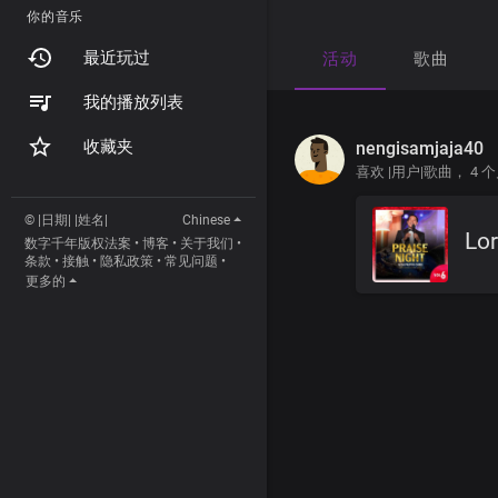
你的音乐
最近玩过
活动
歌曲
我的播放列表
收藏夹
nengisamjaja40
喜欢 |用户|歌曲，
4 
© |日期| |姓名|
Chinese
Lor
数字千年版权法案
•
博客
•
关于我们
•
条款
•
接触
•
隐私政策
•
常见问题
•
更多的