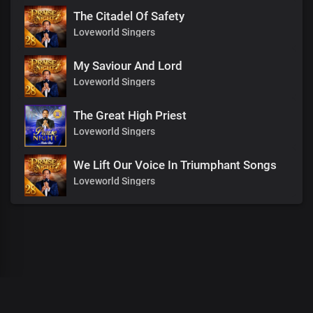
The Citadel Of Safety
Loveworld Singers
My Saviour And Lord
Loveworld Singers
The Great High Priest
Loveworld Singers
We Lift Our Voice In Triumphant Songs
Loveworld Singers
00
:
00
:
00
/
0
:
00
:
00