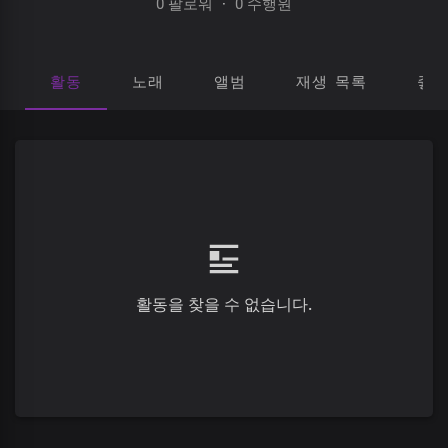
0 팔로워
·
0 수행원
활동
노래
앨범
재생 목록
좋
활동을 찾을 수 없습니다.