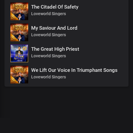
The Citadel Of Safety
Loveworld Singers
My Saviour And Lord
Loveworld Singers
The Great High Priest
Loveworld Singers
We Lift Our Voice In Triumphant Songs
Loveworld Singers
00
:
00
:
00
/
0
:
00
:
00