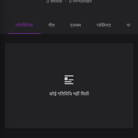
0 समर्थक
·
0 निम्नलिखित
गतिविधियां
गीत
एलबम
प्लेलिस्ट
पसंद 
कोई गतिविधि नहीं मिली