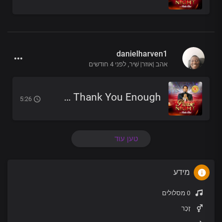
danielharven1
אהב |אוזר| שִׁיר,
לפני 4 חודשים
I Could Never Thank You Enough
5:26
טען עוד
מידע
0 מסלולים
זָכָר