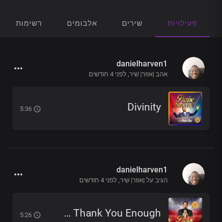
פעילויות
שירים
אלבומים
רשימות הש
danielharven1
אהב |אוזר| שִׁיר,
לפני 4 חודשים
Divinity
5:36
danielharven1
הגיב על |אוזר| שִׁיר,
לפני 4 חודשים
I Could Never Thank You Enough
5:26