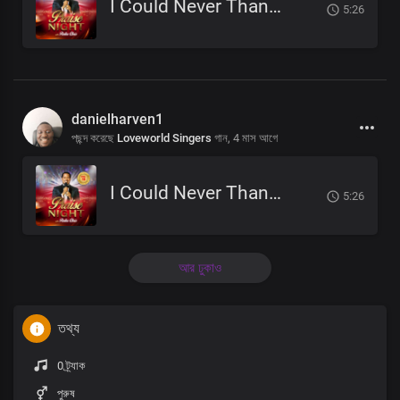
I Could Never Thank You Enough
5:26
danielharven1
পছন্দ করেছে
Loveworld Singers
গান,
4 মাস আগে
I Could Never Thank You Enough
5:26
আর ঢুকাও
তথ্য
0 ট্র্যাক
পুরুষ