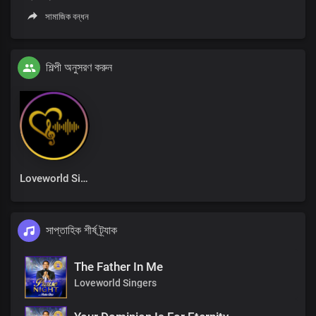
সামাজিক বন্ধন
শিল্পী অনুসরণ করুন
Loveworld Singers
সাপ্তাহিক শীর্ষ ট্র্যাক
The Father In Me
Loveworld Singers