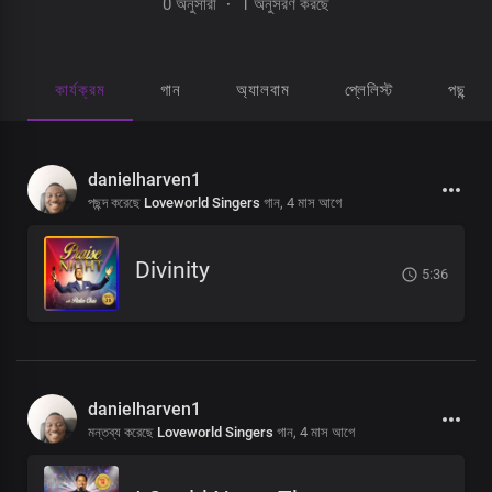
0 অনুসারী
·
1 অনুসরণ করছে
কার্যক্রম
গান
অ্যালবাম
প্লেলিস্ট
পছন্দ হ
danielharven1
পছন্দ করেছে
Loveworld Singers
গান,
4 মাস আগে
Divinity
5:36
danielharven1
মন্তব্য করেছে
Loveworld Singers
গান,
4 মাস আগে