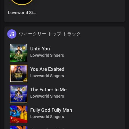
Loveworld Singers
ウィークリー トップ トラック
Unto You
Loveworld Singers
You Are Exalted
Loveworld Singers
The Father In Me
Loveworld Singers
Fully God Fully Man
Loveworld Singers