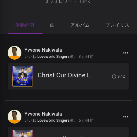
0 フォロワー
·
1 続く
活動内容
曲
アルバム
プレイリスト
Yvvone Nakiwala
いいね
Loveworld Singers
歌、
3 か月前
Christ Our Divine Immunity
9:42
Yvvone Nakiwala
いいね
Loveworld Singers
歌、
5 か月前