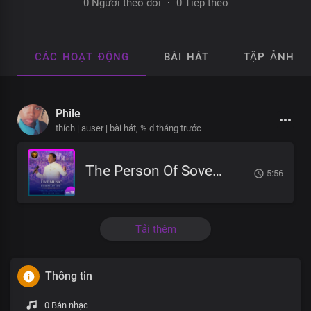
0 Người theo dõi
·
0 Tiếp theo
CÁC HOẠT ĐỘNG
BÀI HÁT
TẬP ẢNH
Phile
thích | auser | bài hát,
% d tháng trước
The Person Of Sovereign Majesty
5:56
Tải thêm
Thông tin
0 Bản nhạc