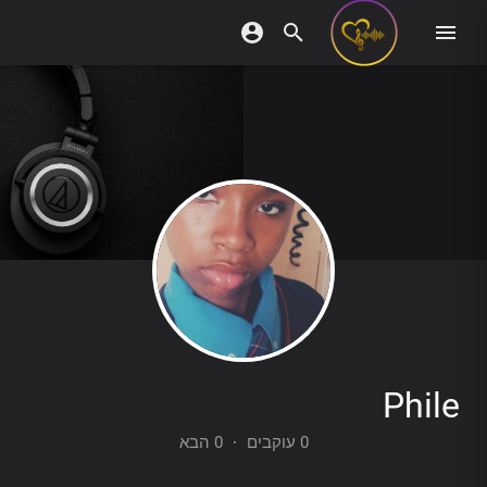
Phile
0 הבא
·
0 עוקבים