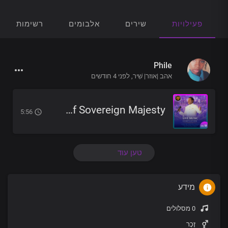
פעילויות
שירים
אלבומים
רשימות הש
Phile
אהב |אוזר| שִׁיר,
לפני 4 חודשים
The Person Of Sovereign Majesty
5:56
טען עוד
מידע
0 מסלולים
זָכָר