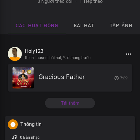
0 Người theo dõi
·
1 Tiếp theo
CÁC HOẠT ĐỘNG
BÀI HÁT
TẬP ẢNH
Holy123
thích | auser | bài hát,
% d tháng trước
Gracious Father
7:39
Tải thêm
Thông tin
0 Bản nhạc