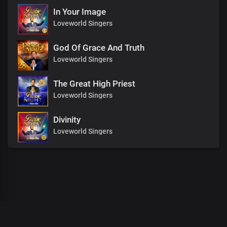
In Your Image
Loveworld Singers
God Of Grace And Truth
Loveworld Singers
The Great High Priest
Loveworld Singers
Divinity
Loveworld Singers
00
:
00
:
00
/
0
:
00
:
00