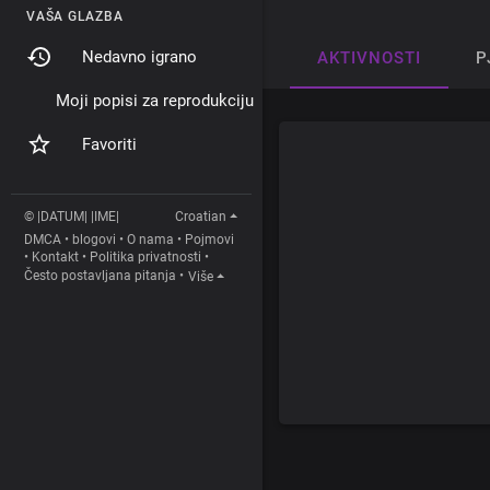
VAŠA GLAZBA
Nedavno igrano
AKTIVNOSTI
P
Moji popisi za reprodukciju
Favoriti
© |DATUM| |IME|
Croatian
DMCA
•
blogovi
•
O nama
•
Pojmovi
•
Kontakt
•
Politika privatnosti
•
Često postavljana pitanja
•
Više