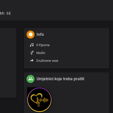
MI SE
Info
0 Pjesme
Muški
Društvene veze
Umjetnici koje treba pratiti