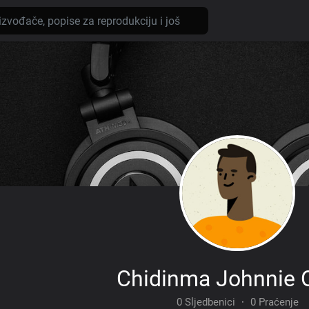
Chidinma Johnnie 
0 Sljedbenici
·
0 Praćenje