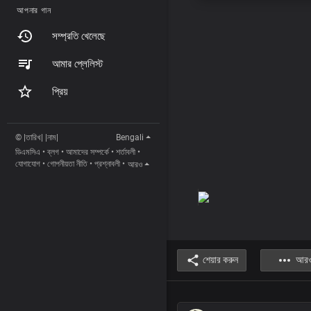
আপনার গান
সম্প্রতি খেলেছে
আমার প্লেলিস্ট
প্রিয়
© |তারিখ| |নাম|
Bengali
ডিএমসিএ
•
ব্লগ
•
আমাদের সম্পর্কে
•
শর্তাবলী
•
যোগাযোগ
•
গোপনীয়তা নীতি
•
প্রশ্নাবলী
•
আরও
শেয়ার করুন
আর