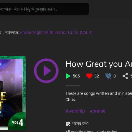
রে
, অ্যালবামে:
Praise Night With Pastor Chris. (Vol. 4)
How Great you A
505
32
0
These are songs written and minister
Chris.
#worship
#praise
গানের কথা
All creation bow in adoration