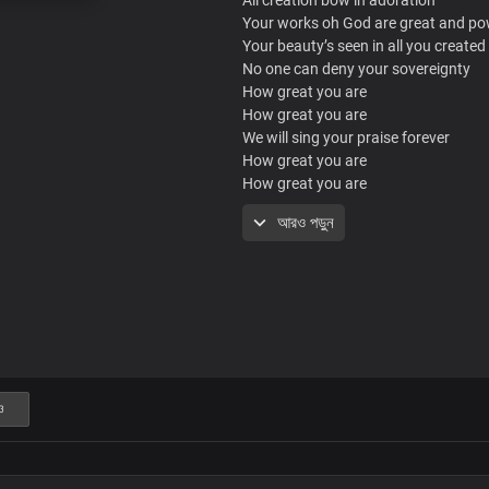
Your works oh God are great and po
Your beauty’s seen in all you created
No one can deny your sovereignty
How great you are
How great you are
We will sing your praise forever
How great you are
How great you are
How great you are
আরও পড়ুন
We will shout your fame forever
How great you are
Oh oh oh
Oh oh oh
Oh oh oh
We will sing your praise forever
How great you are
ও