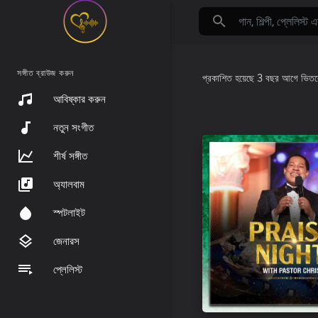
সঙ্গীত ব্রাউজ করুন
প্রকাশিত হয়েছে
3 বছর আগে
ভিত
আবিষ্কার করুন
নতুন সংগীত
শীর্ষ সঙ্গীত
অ্যালবাম
স্পটলাইট
জেনারস
প্লেলিস্ট