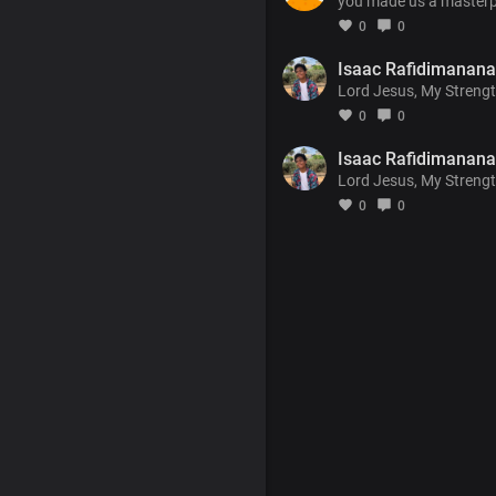
you made us a masterp
0
0
Isaac Rafidimanana
Lord Jesus, My Strengt
0
0
Isaac Rafidimanana
Lord Jesus, My Strengt
0
0