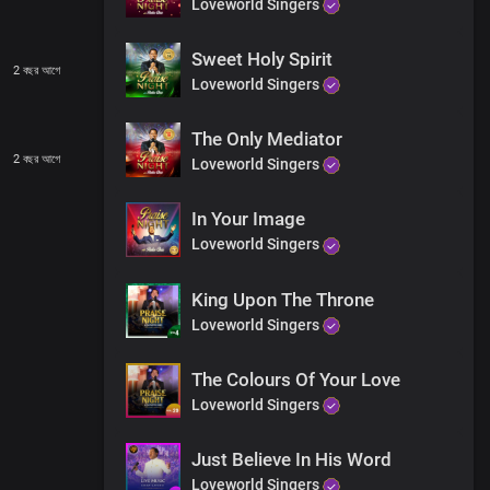
Loveworld Singers
Sweet Holy Spirit
2 বছর আগে
Loveworld Singers
The Only Mediator
2 বছর আগে
Loveworld Singers
In Your Image
Loveworld Singers
King Upon The Throne
Loveworld Singers
The Colours Of Your Love
Loveworld Singers
Just Believe In His Word
Loveworld Singers