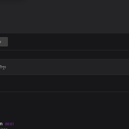
ও
am
00:01