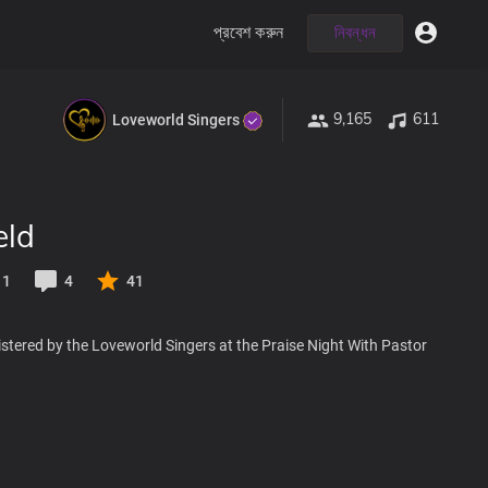
প্রবেশ করুন
নিবন্ধন
9,165
611
Loveworld Singers
eld
11
4
41
stered by the Loveworld Singers at the Praise Night With Pastor