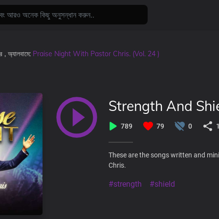
রে
, অ্যালবামে:
Praise Night With Pastor Chris. (Vol. 24 )
Strength And Shi
789
79
0
These are the songs written and mini
Chris.
#strength
#shield