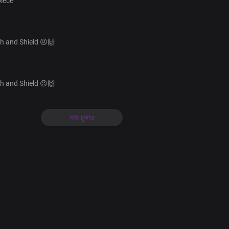
iece
h and Shield 😣🙌
h and Shield 😣🙌
আর ঢুকাও