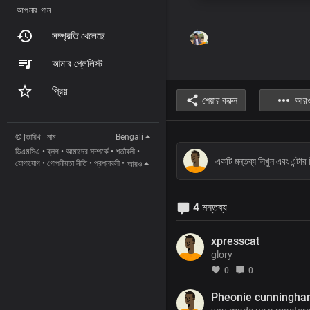
আপনার গান
সম্প্রতি খেলেছে
আমার প্লেলিস্ট
প্রিয়
শেয়ার করুন
আর
© |তারিখ| |নাম|
Bengali
ডিএমসিএ
•
ব্লগ
•
আমাদের সম্পর্কে
•
শর্তাবলী
•
যোগাযোগ
•
গোপনীয়তা নীতি
•
প্রশ্নাবলী
•
আরও
4 মন্তব্য
xpresscat
glory
0
0
Pheonie cunningh