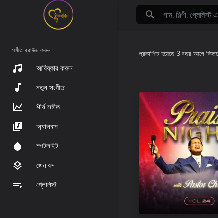
সঙ্গীত ব্রাউজ করুন
প্রকাশিত হয়েছে
3 বছর আগে
ভিত
আবিষ্কার করুন
নতুন সংগীত
শীর্ষ সঙ্গীত
অ্যালবাম
স্পটলাইট
জেনারস
প্লেলিস্ট